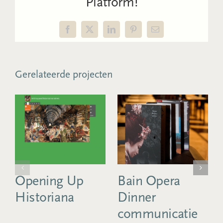
Platform!
Facebook
X
LinkedIn
Pinterest
E-
mail
Gerelateerde projecten
Opening Up
Bain Opera
Historiana
Dinner
communicatie