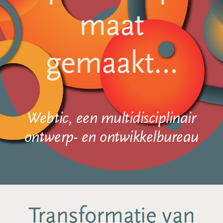
maat
gemaakt…
Webtic, een multidisciplinair
ontwerp- en ontwikkelbureau
Transformatie van