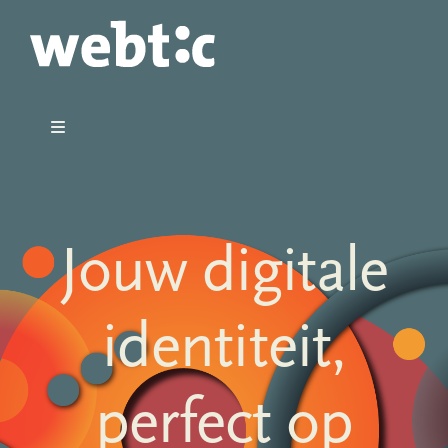
Ga
naar
inhoud
Toggle
Navigation
Home
Portfolio
Jouw digitale
Over
identiteit,
Blog CookingCode
perfect op