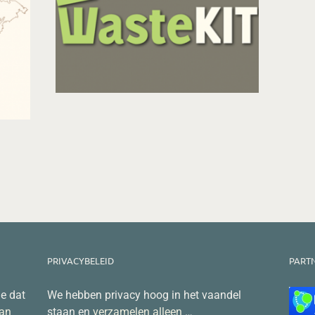
PRIVACYBELEID
PART
je dat
We hebben privacy hoog in het vaandel
dan
staan en
verzamelen alleen
…
 snel