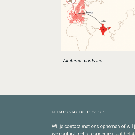
NEEM CONTACT MET ONS OP
Wil je contact met ons opnemen of wil 
we contact met jou opnemen
laat het 
gerust even weten
. We reageren dan zo
mogelijk.