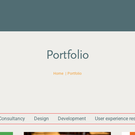
Portfolio
Casestudy's en algemeen overzicht
Home
Portfolio
Consultancy
Design
Development
User experience re