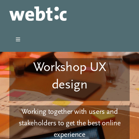
Ga
naar
inhoud
Toggle
Navigation
Home
Workshop UX
Portfolio
design
Over
Working together with users and
Blog CookingCode
stakeholders to get the best online
experience